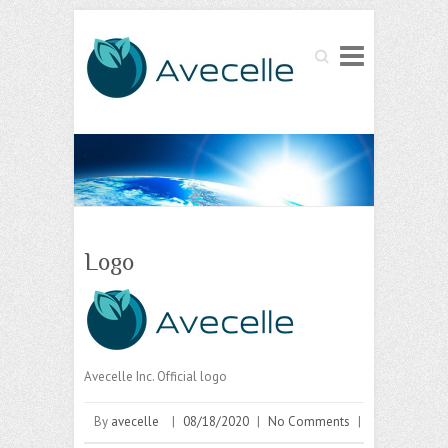
Search
Logo
Avecelle Inc. Official logo
By
avecelle
|
08/18/2020
|
No Comments
|