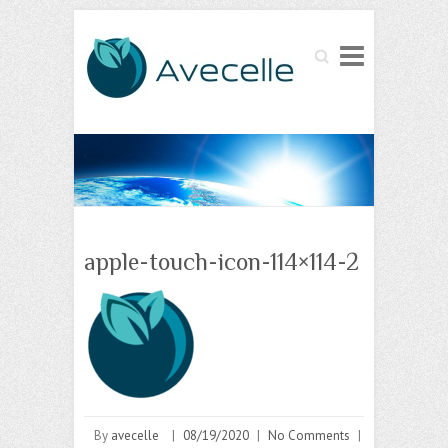
Search
apple-touch-icon-114×114-2
By
avecelle
|
08/19/2020
|
No Comments
|