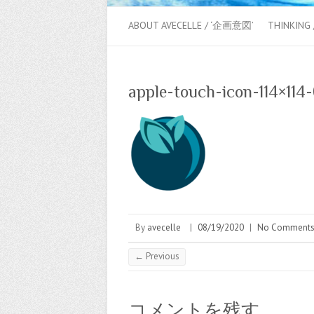
ABOUT AVECELLE / ‘企画意図’
THINKING
apple-touch-icon-114×114
By
avecelle
|
08/19/2020
|
No Comment
← Previous
コメントを残す