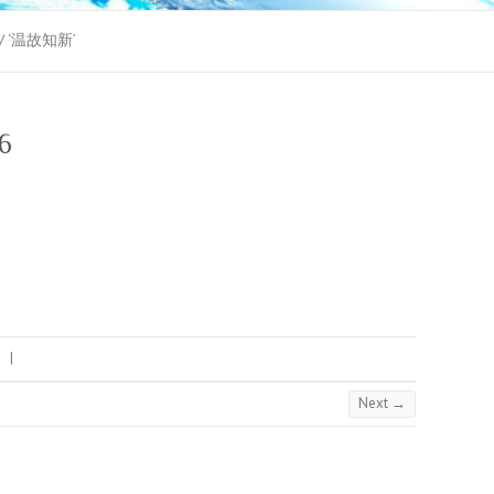
 / ‘温故知新’
-6
s
|
Next →