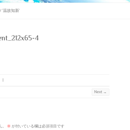
 / ‘温故知新’
ent_212x65-4
s
|
Next →
ん。
※
が付いている欄は必須項目です