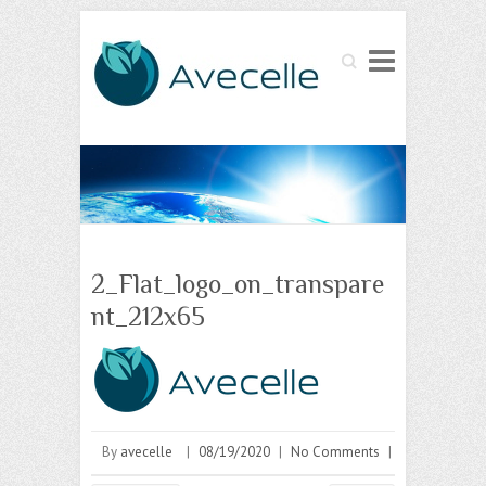
Search
2_Flat_logo_on_transpare
nt_212x65
By
avecelle
|
08/19/2020
|
No Comments
|